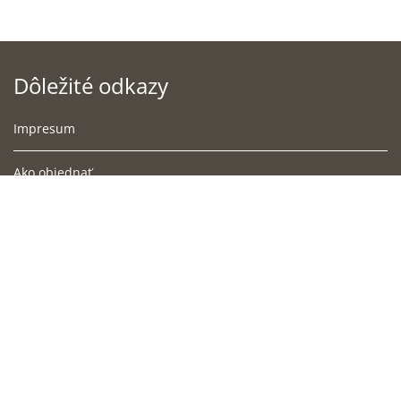
Dôležité odkazy
Impresum
Ako objednať
Podmienky doručenia
Obchodné podmienky
Súbory cookies
Ochrana osobných údajov
Cookies