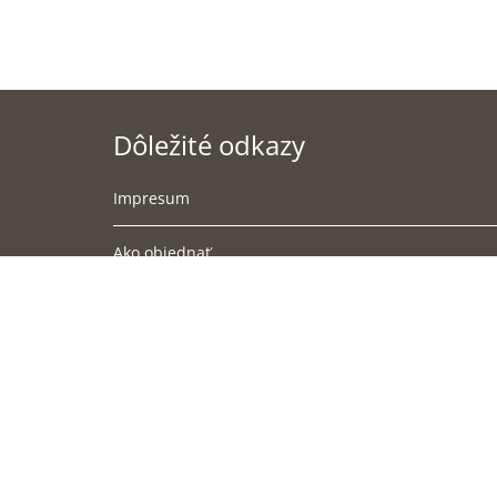
Dôležité odkazy
Impresum
Ako objednať
Podmienky doručenia
Obchodné podmienky
Súbory cookies
Ochrana osobných údajov