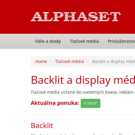
Fólie a dosky
Tlačové médiá
Príslušenstvo
Home
Tlačové médiá
Backlit a display méd
Backlit a display méd
Tlačové média určené do svetelných boxov, reklám (b
Aktuálna ponuka:
E-SHOP
Backlit