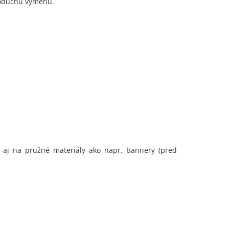
dnoduchú výmenu.
10
49
e aj na pružné materiály ako napr. bannery (pred