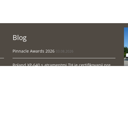
Blog
Pinnacle Awards 2026
03.08.2026
Roland XP-640 s atramentmi TH je certifikovaný pre ...
12.08.2025
FESPA 2025
25.04.2025
Ko