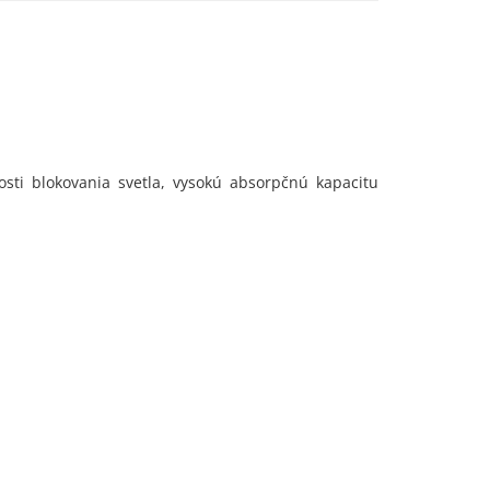
10
osti blokovania svetla, vysokú absorpčnú kapacitu
230