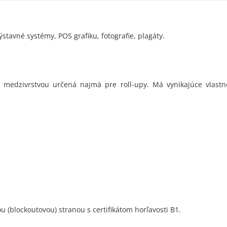
ýstavné systémy, POS grafiku, fotografie, plagáty.
LM6
u medzivrstvou určená najmä pre roll-upy. Má vynikajúce vlastn
flat 3
 (blockoutovou) stranou s certifikátom horľavosti B1.