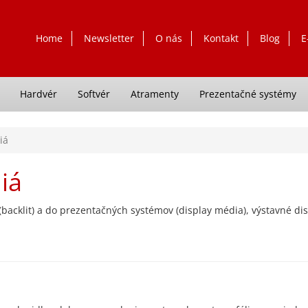
Home
Newsletter
O nás
Kontakt
Blog
E
Hardvér
Softvér
Atramenty
Prezentačné systémy
iá
iá
acklit) a do prezentačných systémov (display média), výstavné disp