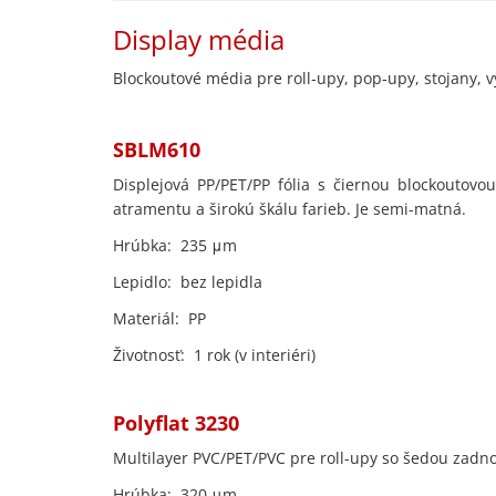
Display média
Blockoutové média pre roll-upy, pop-upy, stojany, v
SB
Displejová PP/PET/PP fólia s čiernou blockoutovo
atramentu a širokú škálu farieb. Je semi-matná.
Hrúbka: 235 μm
Lepidlo: bez lepidla
Materiál: PP
Životnosť: 1 rok (v interiéri)
Poly
Multilayer PVC/PET/PVC pre roll-upy so šedou zadnou
Hrúbka: 320 μm