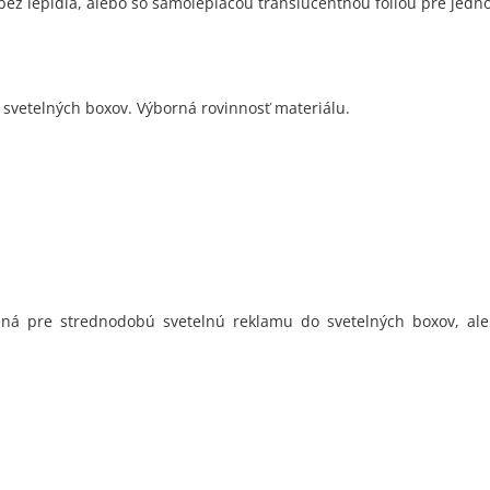
bez lepidla, alebo so samolepiacou translucentnou fóliou pre je
L2
 a svetelných boxov. Výborná rovinnosť materiálu.
TL1
ená pre strednodobú svetelnú reklamu do svetelných boxov, al