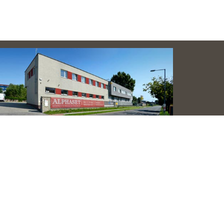
pčianska 19, 851 01 Bratislava, Slovakia
+421 2 6381 2255
alphaset@alphaset.sk
objednaj@alphaset.sk
servis@alphaset.sk