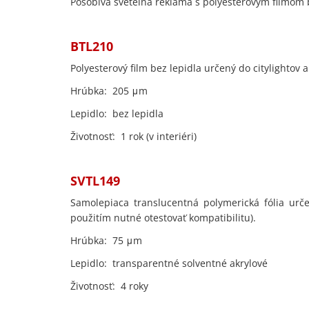
Pôsobivá svetelná reklama s polyesterovým filmom 
BT
Polyesterový film bez lepidla určený do citylightov
Hrúbka: 205 μm
Lepidlo: bez lepidla
Životnosť: 1 rok (v interiéri)
SV
Samolepiaca translucentná polymerická fólia urč
použitím nutné otestovať kompatibilitu).
Hrúbka: 75 μm
Lepidlo: transparentné solventné akrylové
Životnosť: 4 roky