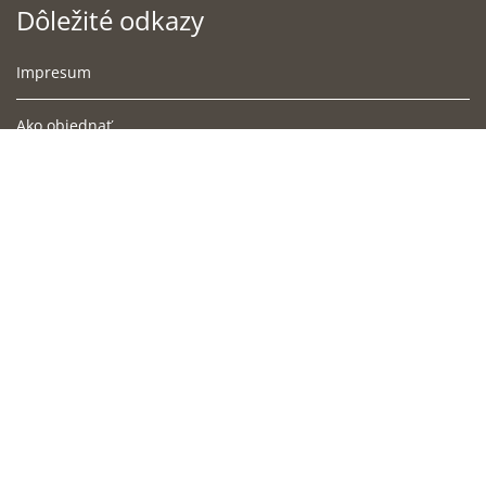
Dôležité odkazy
Impresum
Ako objednať
Podmienky doručenia
Obchodné podmienky
Súbory cookies
Ochrana osobných údajov
Cookies
Blog