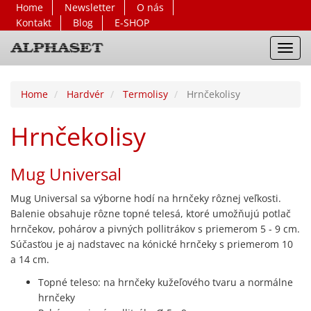
Home
Newsletter
O nás
Kontakt
Blog
E-SHOP
Toggl
navig
Home
Hardvér
Termolisy
Hrnčekolisy
Hrnčekolisy
Mug Universal
Mug Universal sa výborne hodí na hrnčeky rôznej veľkosti.
Balenie obsahuje rôzne topné telesá, ktoré umožňujú potlač
hrnčekov, pohárov a pivných pollitrákov s priemerom 5 - 9 cm.
Súčasťou je aj nadstavec na kónické hrnčeky s priemerom 10
a 14 cm.
Topné teleso: na hrnčeky kužeľového tvaru a normálne
hrnčeky