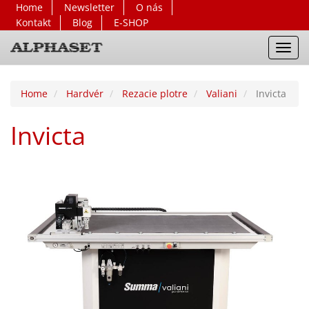
Home
Newsletter
O nás
Kontakt
Blog
E-SHOP
Toggl
navig
Home
Hardvér
Rezacie plotre
Valiani
Invicta
Invicta