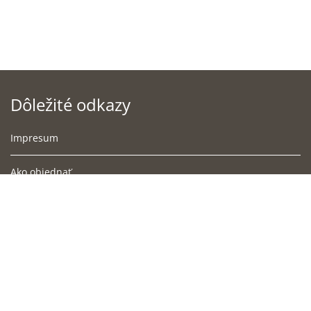
Dôležité odkazy
Impresum
Ako objednať
Podmienky doručenia
Obchodné podmienky
Súbory cookies
Ochrana osobných údajov