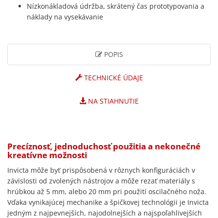
Nízkonákladová údržba, skrátený čas prototypovania a
náklady na vysekávanie
POPIS
TECHNICKÉ ÚDAJE
NA STIAHNUTIE
Precíznosť, jednoduchosť použitia a nekonečné
kreatívne možnosti
Invicta môže byť prispôsobená v rôznych konfiguráciách v
závislosti od zvolených nástrojov a môže rezať materiály s
hrúbkou až 5 mm, alebo 20 mm pri použití oscilačného noža.
Vďaka vynikajúcej mechanike a špičkovej technológii je Invicta
jedným z najpevnejších, najodolnejších a najspoľahlivejších