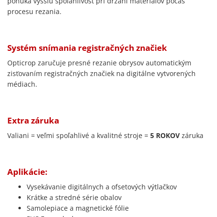
ponúka vyššiu spoľahlivosť pri držaní materiálov počas
procesu rezania.
Systém snímania registračných značiek
Opticrop zaručuje presné rezanie obrysov automatickým
zisťovaním registračných značiek na digitálne vytvorených
médiach.
Extra záruka
Valiani = veľmi spoľahlivé a kvalitné stroje =
5 ROKOV
záruka
Aplikácie:
Vysekávanie digitálnych a ofsetových výtlačkov
Krátke a stredné série obalov
Samolepiace a magnetické fólie